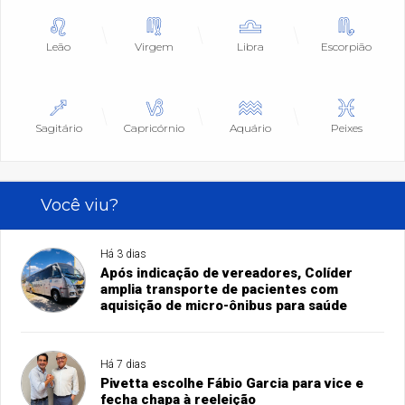
Leão
Virgem
Libra
Escorpião
Sagitário
Capricórnio
Aquário
Peixes
Você viu?
Há 3 dias
Após indicação de vereadores, Colíder
amplia transporte de pacientes com
aquisição de micro-ônibus para saúde
Há 7 dias
Pivetta escolhe Fábio Garcia para vice e
fecha chapa à reeleição