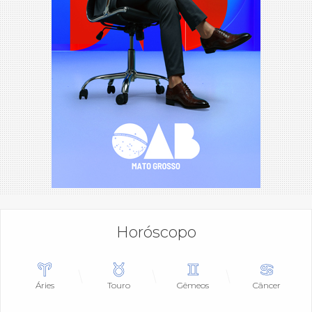
Horóscopo
Áries
Touro
Gêmeos
Câncer