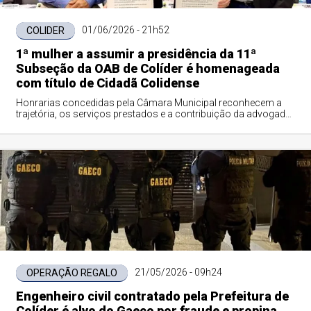
01/06/2026 - 21h52
COLIDER
1ª mulher a assumir a presidência da 11ª
Subseção da OAB de Colíder é homenageada
com título de Cidadã Colidense
Honrarias concedidas pela Câmara Municipal reconhecem a
trajetória, os serviços prestados e a contribuição da advogada
Luana Canova e do empreendedor Farzad Daryooni para o
desenvolvimento social e econômico de Colíder.
21/05/2026 - 09h24
OPERAÇÃO REGALO
Engenheiro civil contratado pela Prefeitura de
Colíder é alvo do Gaeco por fraude e propina