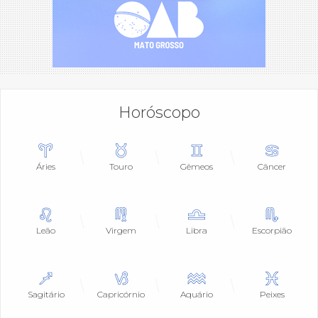
Horóscopo
Áries
Touro
Gêmeos
Câncer
Leão
Virgem
Libra
Escorpião
Sagitário
Capricórnio
Aquário
Peixes