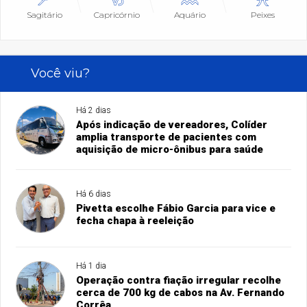
Sagitário
Capricórnio
Aquário
Peixes
Você viu?
Há 2 dias
Após indicação de vereadores, Colíder
amplia transporte de pacientes com
aquisição de micro-ônibus para saúde
Há 6 dias
Pivetta escolhe Fábio Garcia para vice e
fecha chapa à reeleição
Há 1 dia
Operação contra fiação irregular recolhe
cerca de 700 kg de cabos na Av. Fernando
Corrêa