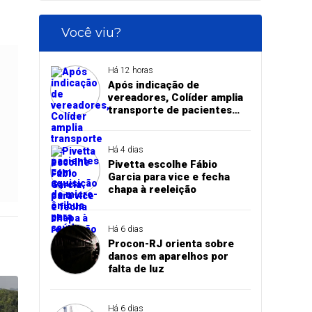
Você viu?
Há 12 horas
Após indicação de
vereadores, Colíder amplia
transporte de pacientes
com aquisição de micro-
ônibus para saúde
Há 4 dias
Pivetta escolhe Fábio
Garcia para vice e fecha
chapa à reeleição
Há 6 dias
Procon-RJ orienta sobre
danos em aparelhos por
falta de luz
Há 6 dias