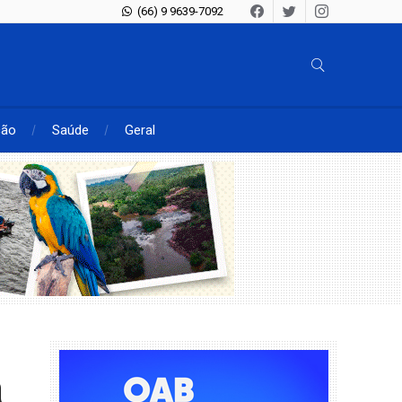
(66) 9 9639-7092
ção
Saúde
Geral
a