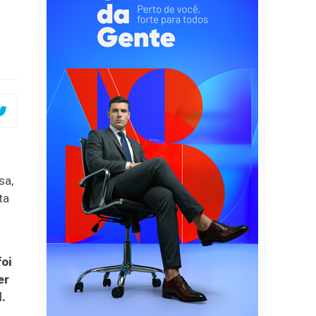
sa,
ta
oi
er
l.