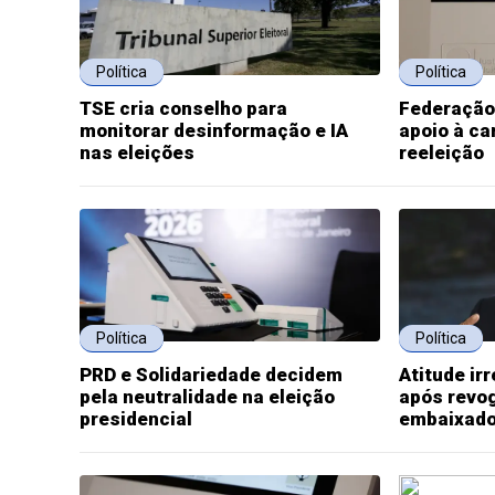
Política
Política
TSE cria conselho para
Federação
monitorar desinformação e IA
apoio à ca
nas eleições
reeleição
Política
Política
PRD e Solidariedade decidem
Atitude ir
pela neutralidade na eleição
após revog
presidencial
embaixado