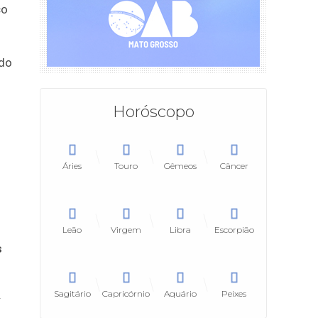
ço
ndo
Horóscopo
Áries
Touro
Gêmeos
Câncer
Leão
Virgem
Libra
Escorpião
s
.
Sagitário
Capricórnio
Aquário
Peixes