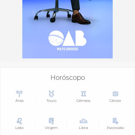
Horóscopo
Áries
Touro
Gêmeos
Câncer
Leão
Virgem
Libra
Escorpião