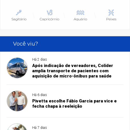
Sagitário
Capricórnio
Aquário
Peixes
Você viu?
Há 2 dias
Após indicação de vereadores, Colíder
amplia transporte de pacientes com
aquisição de micro-ônibus para saúde
Há 6 dias
Pivetta escolhe Fábio Garcia para vice e
fecha chapa à reeleição
Há 7 dias