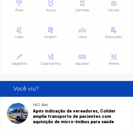
Áries
Touro
Gêmeos
Câncer
Leão
Virgem
Libra
Escorpião
Sagitário
Capricórnio
Aquário
Peixes
Você viu?
Há 2 dias
Após indicação de vereadores, Colíder
amplia transporte de pacientes com
aquisição de micro-ônibus para saúde