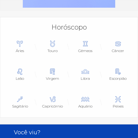
Horóscopo
Áries
Touro
Gêmeos
Câncer
Leão
Virgem
Libra
Escorpião
Sagitário
Capricórnio
Aquário
Peixes
Você viu?