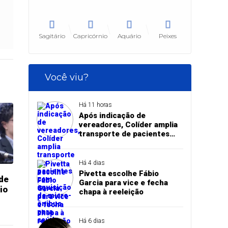
Sagitário
Capricórnio
Aquário
Peixes
Você viu?
Há 11 horas
Após indicação de
vereadores, Colíder amplia
transporte de pacientes
com aquisição de micro-
ônibus para saúde
Há 4 dias
Pivetta escolhe Fábio
 de
Garcia para vice e fecha
io
chapa à reeleição
Há 6 dias