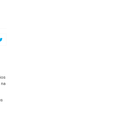
ios
 na
ês