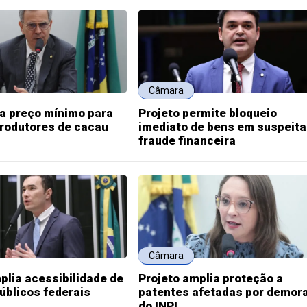
Câmara
ia preço mínimo para
Projeto permite bloqueio
produtores de cacau
imediato de bens em suspeita
fraude financeira
Câmara
plia acessibilidade de
Projeto amplia proteção a
públicos federais
patentes afetadas por demor
do INPI