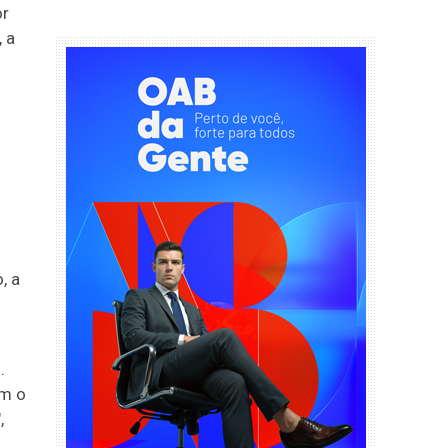
or
, a
, a
.
om o
,