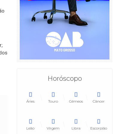
ão
r;
ados
Horóscopo
Áries
Touro
Gêmeos
Câncer
Leão
Virgem
Libra
Escorpião