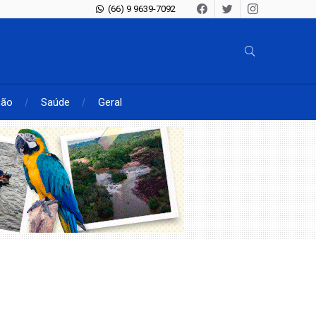
(66) 9 9639-7092
ção
Saúde
Geral