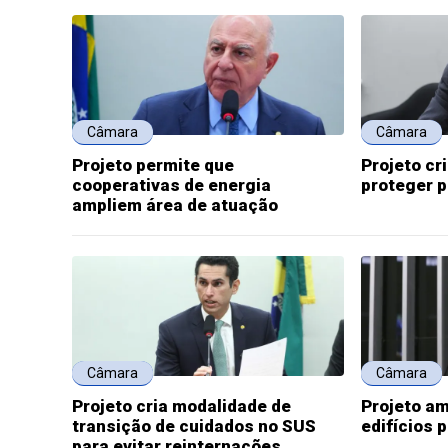
Câmara
Câmara
Projeto permite que
Projeto cr
cooperativas de energia
proteger 
ampliem área de atuação
Câmara
Câmara
Projeto cria modalidade de
Projeto am
transição de cuidados no SUS
edifícios 
para evitar reinternações