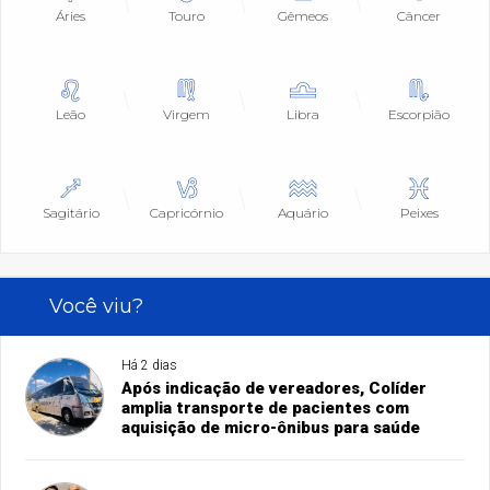
Áries
Touro
Gêmeos
Câncer
Leão
Virgem
Libra
Escorpião
Sagitário
Capricórnio
Aquário
Peixes
Você viu?
Há 2 dias
Após indicação de vereadores, Colíder
amplia transporte de pacientes com
aquisição de micro-ônibus para saúde