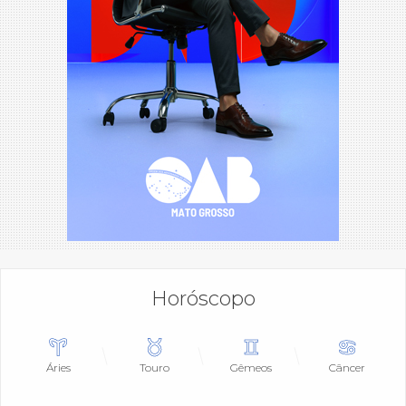
Horóscopo
Áries
Touro
Gêmeos
Câncer