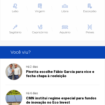
Leão
Virgem
Libra
Escorpião
Sagitário
Capricórnio
Aquário
Peixes
Você viu?
Há 2 dias
Pivetta escolhe Fábio Garcia para vice e
fecha chapa à reeleição
Há 6 dias
CMN institui regime especial para fundos
de inovação no Eco Invest