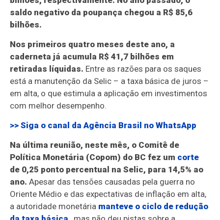
bilhões, respectivamente. No ano passado, o
saldo negativo da poupança chegou a R$ 85,6
bilhões.
Nos primeiros quatro meses deste ano, a
caderneta já acumula R$ 41,7 bilhões em
retiradas líquidas.
Entre as razões para os saques
está a manutenção da Selic – a taxa básica de juros –
em alta, o que estimula a aplicação em investimentos
com melhor desempenho.
>> Siga o canal da
Agência Brasil
no WhatsApp
Na última reunião, neste mês, o Comitê de
Política Monetária (Copom) do BC fez um
corte
de 0,25 ponto percentual na Selic, para 14,5% ao
ano.
Apesar das tensões causadas pela guerra no
Oriente Médio e das expectativas de inflação em alta,
a autoridade monetária
manteve o ciclo de redução
da taxa básica
, mas não deu pistas sobre a