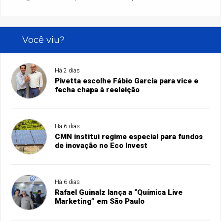
Você viu?
Há 2 dias
Pivetta escolhe Fábio Garcia para vice e
fecha chapa à reeleição
Há 6 dias
CMN institui regime especial para fundos
de inovação no Eco Invest
Há 6 dias
Rafael Guinalz lança a “Química Live
Marketing” em São Paulo