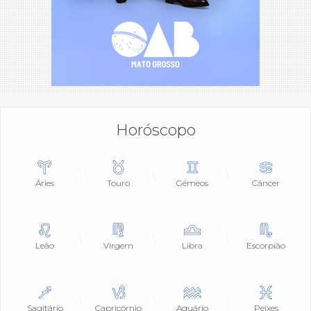
Horóscopo
Áries
Touro
Gêmeos
Câncer
Leão
Virgem
Libra
Escorpião
Sagitário
Capricórnio
Aquário
Peixes