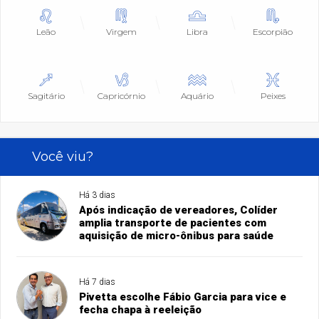
Leão
Virgem
Libra
Escorpião
Sagitário
Capricórnio
Aquário
Peixes
Você viu?
Há 3 dias
Após indicação de vereadores, Colíder
amplia transporte de pacientes com
aquisição de micro-ônibus para saúde
Há 7 dias
Pivetta escolhe Fábio Garcia para vice e
fecha chapa à reeleição