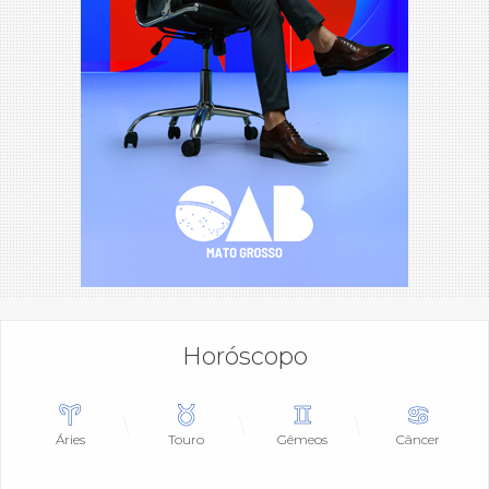
Horóscopo
Áries
Touro
Gêmeos
Câncer