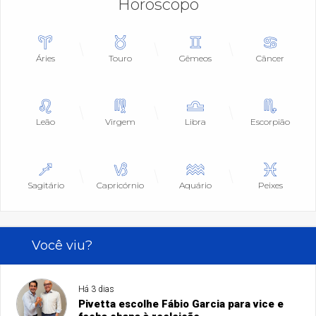
Horóscopo
Áries
Touro
Gêmeos
Câncer
Leão
Virgem
Libra
Escorpião
Sagitário
Capricórnio
Aquário
Peixes
Você viu?
Há 3 dias
Pivetta escolhe Fábio Garcia para vice e