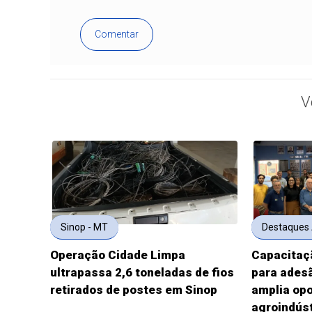
Comentar
V
Sinop - MT
Destaque
Operação Cidade Limpa
Capacitaç
ultrapassa 2,6 toneladas de fios
para ades
retirados de postes em Sinop
amplia op
agroindús