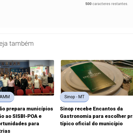
500
caracteres restantes.
eja também
s AMM
Sinop - MT
ão prepara municípios
Sinop recebe Encantos da
ão ao SISBI-POA e
Gastronomia para escolher pr
ortunidades para
típico oficial do município
trias