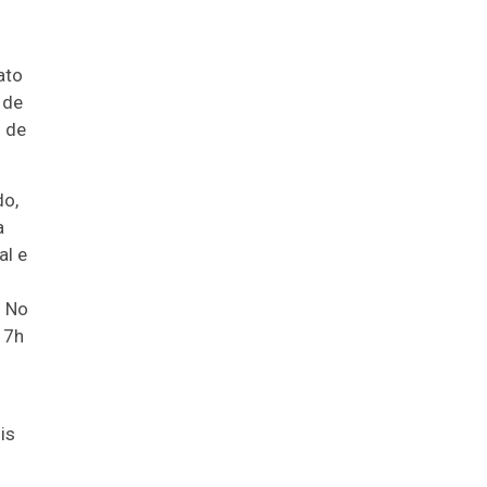
ato
 de
l de
do,
a
al e
o
. No
 7h
is