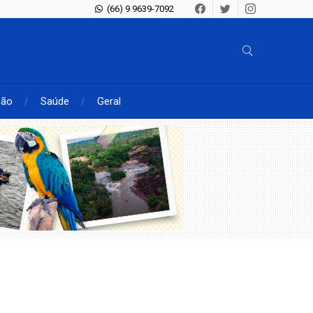
(66) 9 9639-7092
ção
Saúde
Geral
-