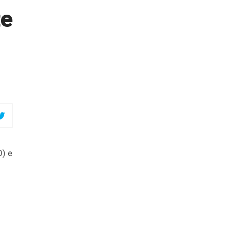
te
0) e