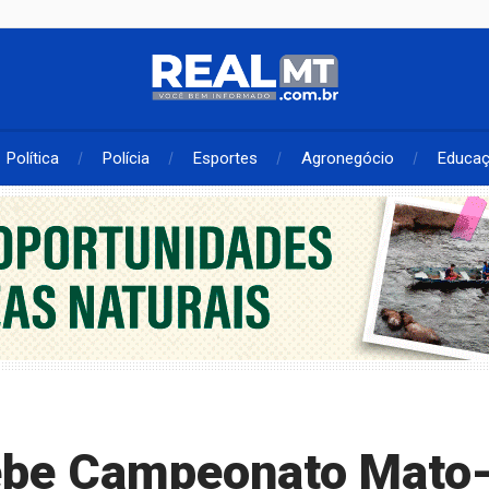
Política
Polícia
Esportes
Agronegócio
Educa
cebe Campeonato Mato