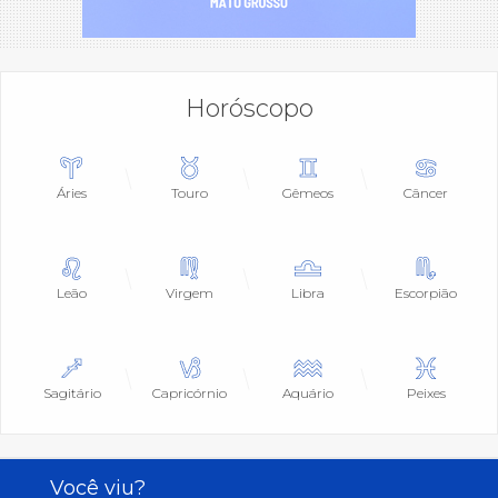
Horóscopo
Áries
Touro
Gêmeos
Câncer
Leão
Virgem
Libra
Escorpião
Sagitário
Capricórnio
Aquário
Peixes
Você viu?