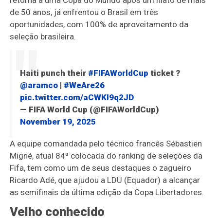
retorna a uma Copa do Mundo após um hiato de mais
de 50 anos, já enfrentou o Brasil em três
oportunidades, com 100% de aproveitamento da
seleção brasileira.
Haiti punch their
#FIFAWorldCup
ticket ?️
@aramco
|
#WeAre26
pic.twitter.com/aCWKI9q2JD
— FIFA World Cup (@FIFAWorldCup)
November 19, 2025
A equipe comandada pelo técnico francês Sébastien
Migné, atual 84ª colocada do ranking de seleções da
Fifa, tem como um de seus destaques o zagueiro
Ricardo Adé, que ajudou a LDU (Equador) a alcançar
as semifinais da última edição da Copa Libertadores.
Velho conhecido