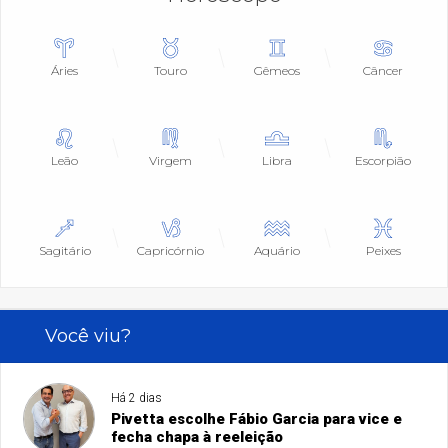
Áries
Touro
Gêmeos
Câncer
Leão
Virgem
Libra
Escorpião
Sagitário
Capricórnio
Aquário
Peixes
Você viu?
Há 2 dias
Pivetta escolhe Fábio Garcia para vice e
fecha chapa à reeleição