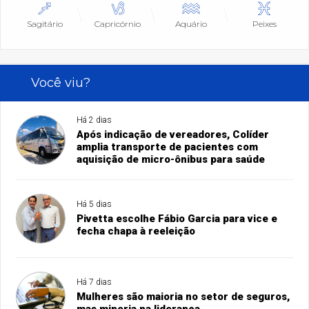
Sagitário
Capricórnio
Aquário
Peixes
Você viu?
Há 2 dias
Após indicação de vereadores, Colíder
amplia transporte de pacientes com
aquisição de micro-ônibus para saúde
Há 5 dias
Pivetta escolhe Fábio Garcia para vice e
fecha chapa à reeleição
Há 7 dias
Mulheres são maioria no setor de seguros,
mas minoria na liderança