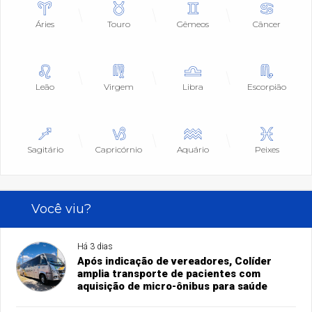
Áries
Touro
Gêmeos
Câncer
Leão
Virgem
Libra
Escorpião
Sagitário
Capricórnio
Aquário
Peixes
Você viu?
Há 3 dias
Após indicação de vereadores, Colíder
amplia transporte de pacientes com
aquisição de micro-ônibus para saúde