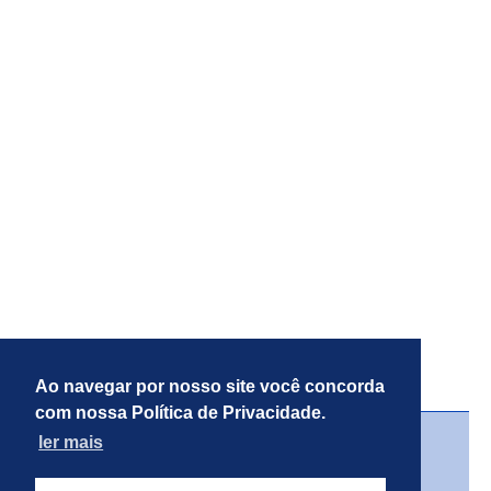
Programa de renegociação de dívidas é
prorrogado até 31 de agosto
Ao navegar por nosso site você concorda
com nossa Política de Privacidade.
ler mais
© Copyright 2026 - RealMT - Todos os direitos
reservados