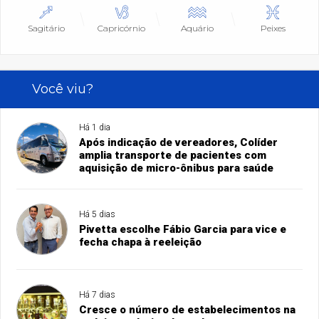
Sagitário
Capricórnio
Aquário
Peixes
Você viu?
Há 1 dia
Após indicação de vereadores, Colíder
amplia transporte de pacientes com
aquisição de micro-ônibus para saúde
Há 5 dias
Pivetta escolhe Fábio Garcia para vice e
fecha chapa à reeleição
Há 7 dias
Cresce o número de estabelecimentos na