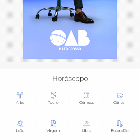
Horóscopo
Áries
Touro
Gêmeos
Câncer
Leão
Virgem
Libra
Escorpião