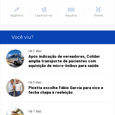
Sagitário
Capricórnio
Aquário
Peixes
Você viu?
Há 2 dias
Após indicação de vereadores, Colíder
amplia transporte de pacientes com
aquisição de micro-ônibus para saúde
Há 5 dias
Pivetta escolhe Fábio Garcia para vice e
fecha chapa à reeleição
Há 7 dias