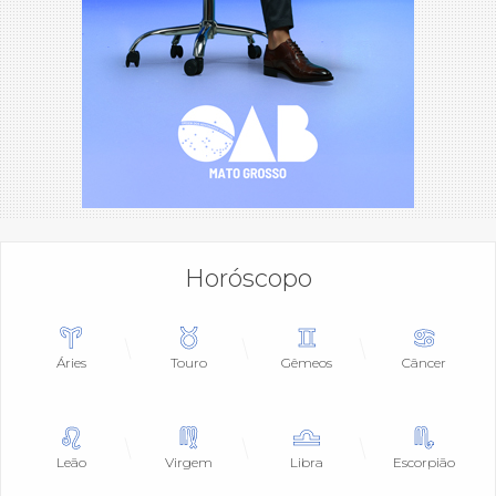
Horóscopo
Áries
Touro
Gêmeos
Câncer
Leão
Virgem
Libra
Escorpião