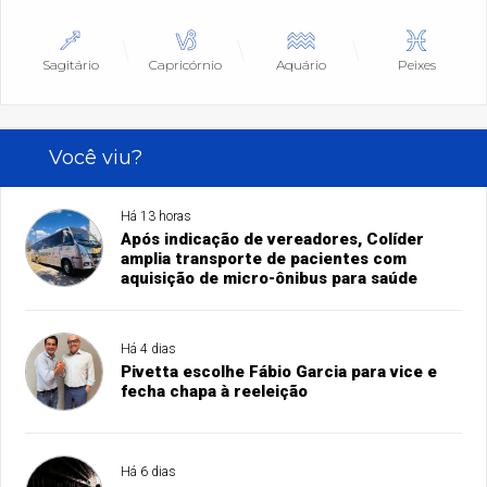
Sagitário
Capricórnio
Aquário
Peixes
Você viu?
Há 13 horas
Após indicação de vereadores, Colíder
amplia transporte de pacientes com
aquisição de micro-ônibus para saúde
Há 4 dias
Pivetta escolhe Fábio Garcia para vice e
fecha chapa à reeleição
Há 6 dias