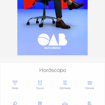
Horóscopo
Áries
Touro
Gêmeos
Câncer