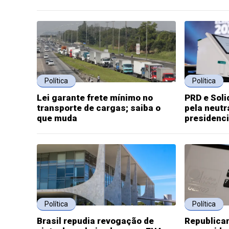
Política
Política
Lei garante frete mínimo no
PRD e Sol
transporte de cargas; saiba o
pela neutr
que muda
presidenci
Política
Política
Brasil repudia revogação de
Republica