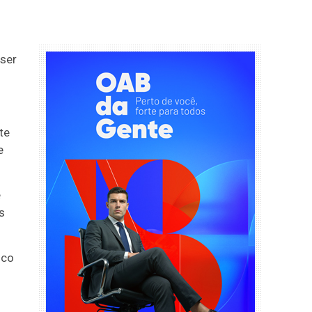
ser
te
e
e
s
sco