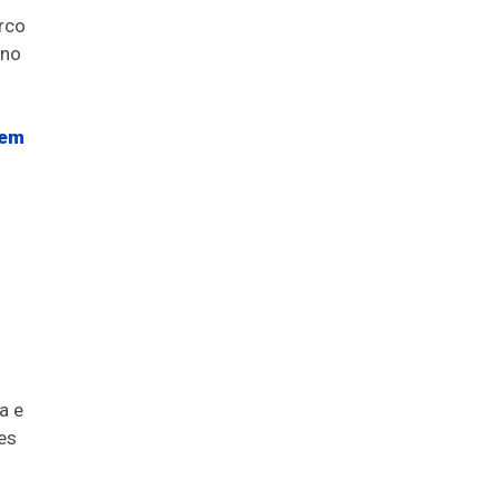
rco
 no
 em
a e
es