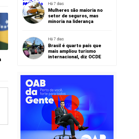
Há 7 dias
Mulheres são maioria no
setor de seguros, mas
minoria na liderança
Há 7 dias
Brasil é quarto país que
mais ampliou turismo
internacional, diz OCDE
a