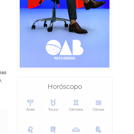
ias
,
Horóscopo
Áries
Touro
Gêmeos
Câncer