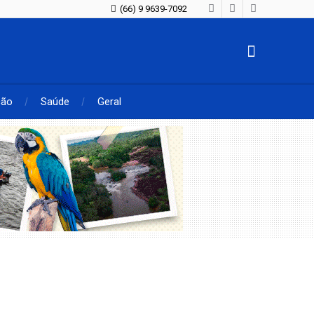
(66) 9 9639-7092
ção
Saúde
Geral