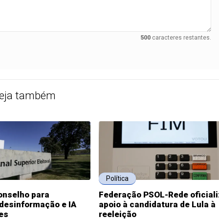
500
caracteres restantes.
eja também
Política
onselho para
Federação PSOL-Rede oficial
desinformação e IA
apoio à candidatura de Lula à
es
reeleição