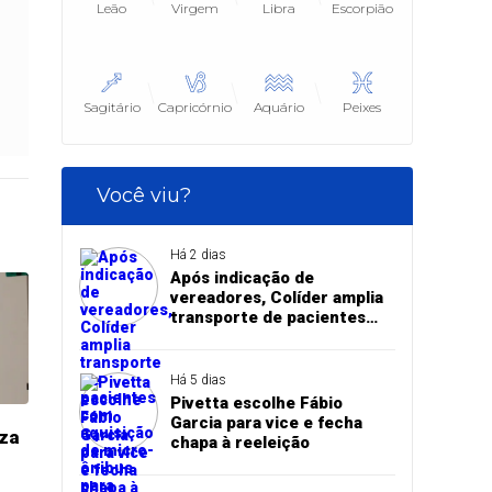
Leão
Virgem
Libra
Escorpião
Sagitário
Capricórnio
Aquário
Peixes
Você viu?
Há 2 dias
Após indicação de
vereadores, Colíder amplia
transporte de pacientes
com aquisição de micro-
ônibus para saúde
Há 5 dias
Pivetta escolhe Fábio
Garcia para vice e fecha
iza
chapa à reeleição