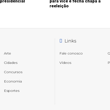
 presidencial
para vice e fecha chapa à
reeleição
Links
Arte
Fale conosco
G
Cidades
Vídeos
P
Concursos
Economia
Esportes