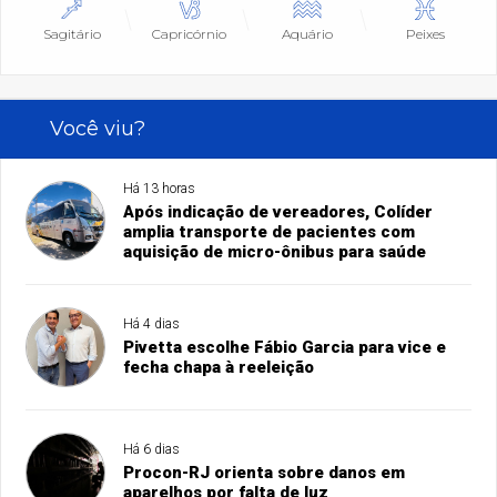
Sagitário
Capricórnio
Aquário
Peixes
Você viu?
Há 13 horas
Após indicação de vereadores, Colíder
amplia transporte de pacientes com
aquisição de micro-ônibus para saúde
Há 4 dias
Pivetta escolhe Fábio Garcia para vice e
fecha chapa à reeleição
Há 6 dias
Procon-RJ orienta sobre danos em
aparelhos por falta de luz