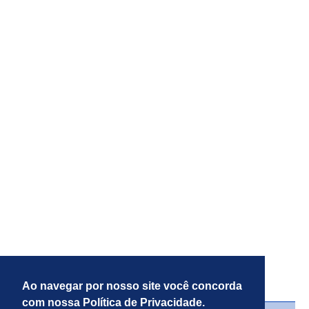
Há 6 dias
Procon-RJ orienta sobre danos em aparelhos
por falta de luz
Ao navegar por nosso site você concorda
com nossa Política de Privacidade.