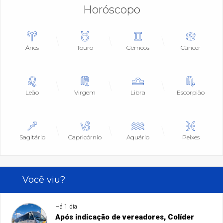
Horóscopo
Áries
Touro
Gêmeos
Câncer
Leão
Virgem
Libra
Escorpião
Sagitário
Capricórnio
Aquário
Peixes
Você viu?
Há 1 dia
Após indicação de vereadores, Colíder