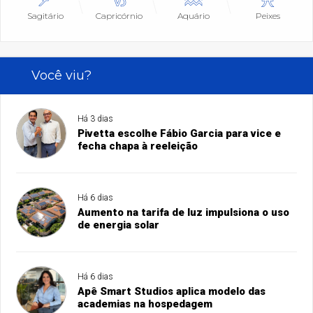
Sagitário
Capricórnio
Aquário
Peixes
Você viu?
Há 3 dias
Pivetta escolhe Fábio Garcia para vice e
fecha chapa à reeleição
Há 6 dias
Aumento na tarifa de luz impulsiona o uso
de energia solar
Há 6 dias
Apê Smart Studios aplica modelo das
academias na hospedagem