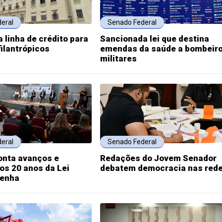
eral
Senado Federal
 linha de crédito para
Sancionada lei que destina
filantrópicos
emendas da saúde a bombeir
militares
eral
Senado Federal
onta avanços e
Redações do Jovem Senador
os 20 anos da Lei
debatem democracia nas red
Penha