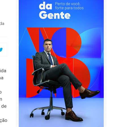
ada
ida
ma
o
em
m de
ição