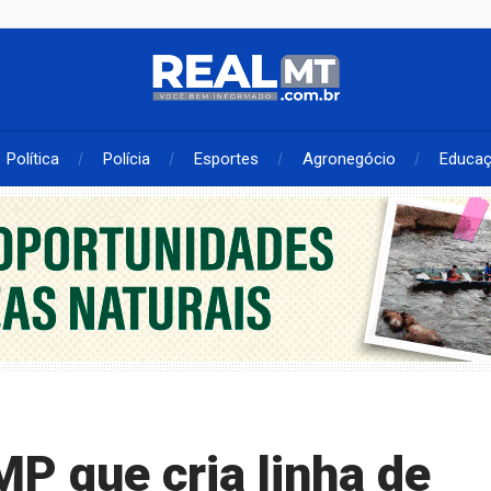
Política
Polícia
Esportes
Agronegócio
Educa
P que cria linha de