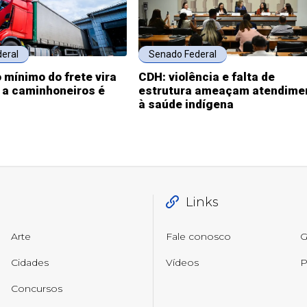
eral
Senado Federal
 mínimo do frete vira
CDH: violência e falta de
o a caminhoneiros é
estrutura ameaçam atendime
à saúde indígena
Links
Arte
Fale conosco
G
Cidades
Vídeos
P
Concursos