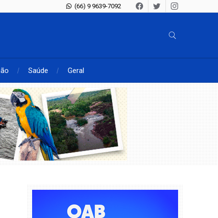
(66) 9 9639-7092
ção
Saúde
Geral