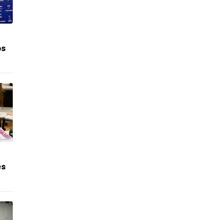
os
es