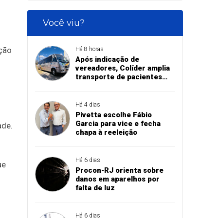
Você viu?
ação
Há 8 horas
Após indicação de
vereadores, Colíder amplia
transporte de pacientes
com aquisição de micro-
ônibus para saúde
Há 4 dias
Pivetta escolhe Fábio
Garcia para vice e fecha
ade.
chapa à reeleição
Há 6 dias
ue
Procon-RJ orienta sobre
danos em aparelhos por
falta de luz
Há 6 dias