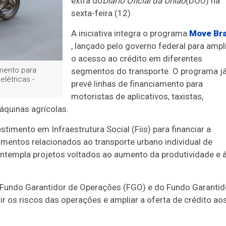
extra do
Diário Oficial da União
(DOU) na
sexta-feira (12).
A iniciativa integra o programa
Move Bra
, lançado pelo governo federal para ampl
o acesso ao crédito em diferentes
mento para
segmentos do transporte. O programa j
létricas -
prevê linhas de financiamento para
motoristas de aplicativos, taxistas,
áquinas agrícolas.
timento em Infraestrutura Social (Fiis) para financiar a
imentos relacionados ao transporte urbano individual de
ntempla projetos voltados ao aumento da produtividade e 
o Fundo Garantidor de Operações (FGO) e do Fundo Garantid
ir os riscos das operações e ampliar a oferta de crédito ao