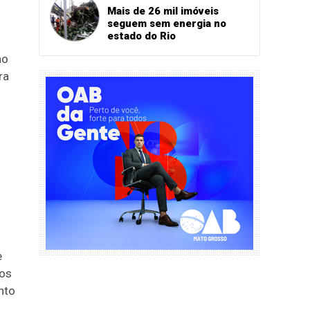
Mais de 26 mil imóveis
seguem sem energia no
estado do Rio
no
ra
e
dos
nto