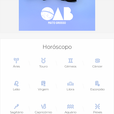
Horóscopo
Áries
Touro
Gêmeos
Câncer
Leão
Virgem
Libra
Escorpião
Sagitário
Capricórnio
Aquário
Peixes