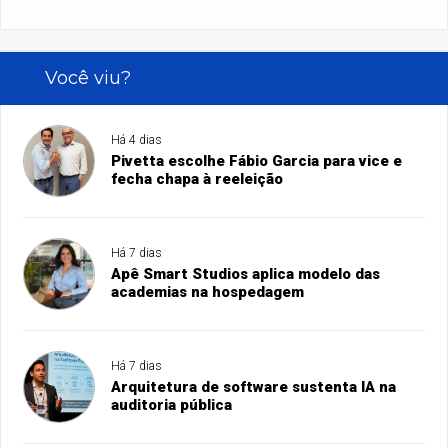
Você viu?
Há 4 dias
Pivetta escolhe Fábio Garcia para vice e
fecha chapa à reeleição
Há 7 dias
Apê Smart Studios aplica modelo das
academias na hospedagem
Há 7 dias
Arquitetura de software sustenta IA na
auditoria pública