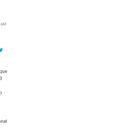
Luiz
 que
3
o
onal