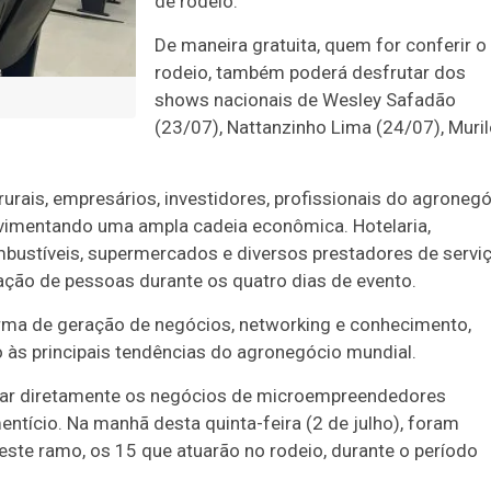
de rodeio.
De maneira gratuita, quem for conferir o
rodeio, também poderá desfrutar dos
shows nacionais de Wesley Safadão
(23/07), Nattanzinho Lima (24/07), Muri
rurais, empresários, investidores, profissionais do agroneg
movimentando uma ampla cadeia econômica. Hotelaria,
mbustíveis, supermercados e diversos prestadores de servi
ção de pessoas durante os quatro dias de evento.
rma de geração de negócios, networking e conhecimento,
 às principais tendências do agronegócio mundial.
ular diretamente os negócios de microempreendedores
entício. Na manhã desta quinta-feira (2 de julho), foram
ste ramo, os 15 que atuarão no rodeio, durante o período