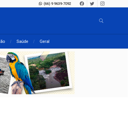
(66) 9 9639-7092
ção
Saúde
Geral