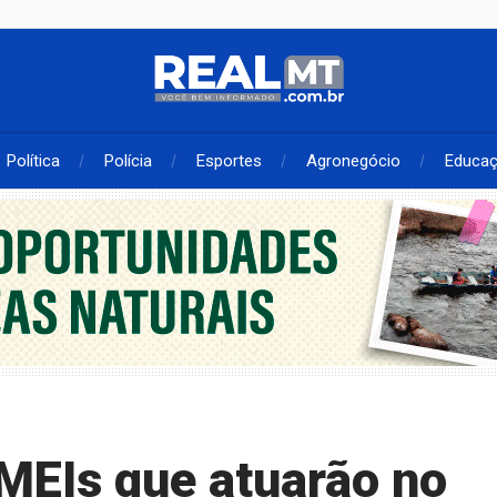
Política
Polícia
Esportes
Agronegócio
Educa
 MEIs que atuarão no