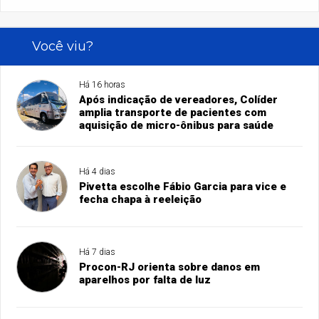
Você viu?
Há 16 horas
Após indicação de vereadores, Colíder
amplia transporte de pacientes com
aquisição de micro-ônibus para saúde
Há 4 dias
Pivetta escolhe Fábio Garcia para vice e
fecha chapa à reeleição
Há 7 dias
Procon-RJ orienta sobre danos em
aparelhos por falta de luz