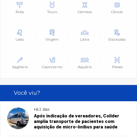
Áries
Touro
Gêmeos
Câncer
Leão
Virgem
Libra
Escorpião
Sagitário
Capricórnio
Aquário
Peixes
Você viu?
Há 2 dias
Após indicação de vereadores, Colíder
amplia transporte de pacientes com
aquisição de micro-ônibus para saúde