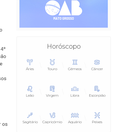
ro
Horóscopo
 4º
ção
le
Áries
Touro
Gêmeos
Câncer
sos
Leão
Virgem
Libra
Escorpião
Sagitário
Capricórnio
Aquário
Peixes
r os