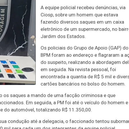
A equipe policial recebeu denúncias, via
Ciosp, sobre um homem que estava
fazendo diversos saques em um caixa
eletrônico de um supermercado, no bair
Jardim dos Estados.
Os policiais do Grupo de Apoio (GAP) do
BPM foram ao endereço e flagraram a a
do suspeito, realizando a abordagem de
em seguida. Na revista pessoal, foi
encontrada a quantia de R$ 5 mil e diver
cartões bancários no bolso do homem.
ando os saques a mando de uma facção criminosa e que
faccionados. Em seguida, a PM foi até o veículo do homem e
te do automóvel, totalizando R$ 11.350,00.
sua condução até a delegacia, o faccionado tentou suborna
0 mil para cada um dos integrantes da equipe policial.