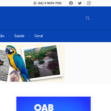
(66) 9 9639-7092
ção
Saúde
Geral