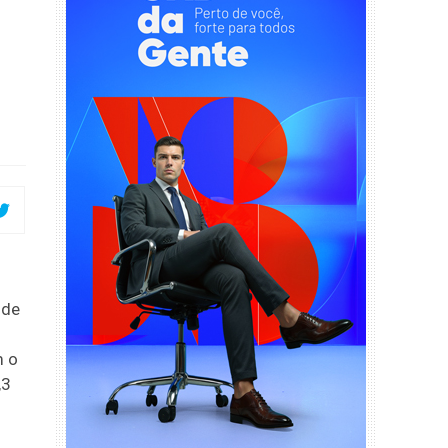
 de
m o
,3