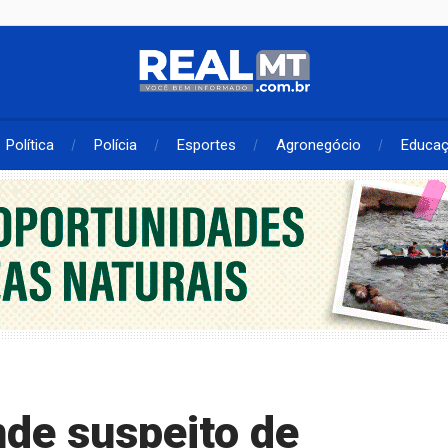
Política
Polícia
Esportes
Agronegócio
Educa
ende suspeito de