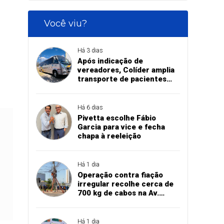
Você viu?
Há 3 dias
Após indicação de
vereadores, Colíder amplia
transporte de pacientes
com aquisição de micro-
ônibus para saúde
Há 6 dias
Pivetta escolhe Fábio
Garcia para vice e fecha
chapa à reeleição
Há 1 dia
Operação contra fiação
irregular recolhe cerca de
700 kg de cabos na Av.
Fernando Corrêa
Há 1 dia