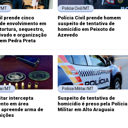
l/MT
Polícia Civil/MT
vil prende cinco
Polícia Civil prende homem
 de envolvimento em
suspeito de tentativa de
tortura, sequestro,
homicídio em Peixoto de
ivado e organização
Azevedo
 em Pedra Preta
itar/MT
Polícia Militar/MT
itar intercepta
Suspeito de tentativa de
nto em área
homicídio é preso pela Polícia
, apreende arma de
Militar em Alto Araguaia
nições