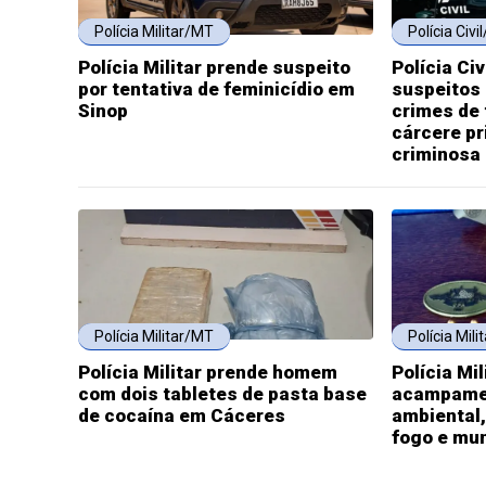
Polícia Militar/MT
Polícia Civi
Polícia Militar prende suspeito
Polícia Ci
por tentativa de feminicídio em
suspeitos
Sinop
crimes de 
cárcere pr
criminosa
Polícia Militar/MT
Polícia Mil
Polícia Militar prende homem
Polícia Mil
com dois tabletes de pasta base
acampame
de cocaína em Cáceres
ambiental
fogo e mu