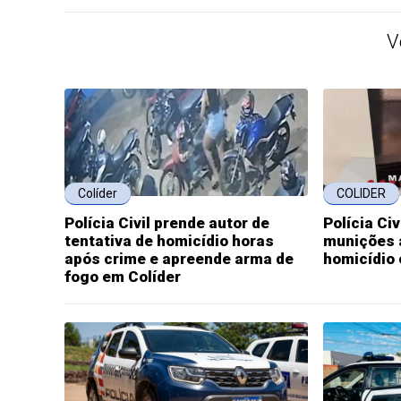
V
Colíder
COLIDER
Polícia Civil prende autor de
Polícia Ci
tentativa de homicídio horas
munições 
após crime e apreende arma de
homicídio 
fogo em Colíder