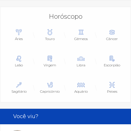
Horóscopo
Áries
Touro
Gêmeos
Câncer
Leão
Virgem
Libra
Escorpião
Sagitário
Capricórnio
Aquário
Peixes
Você viu?