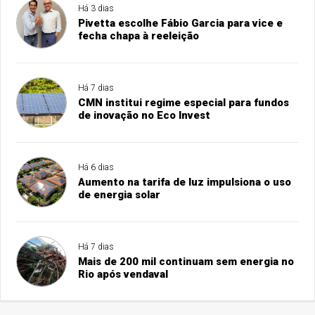
Há 3 dias
Pivetta escolhe Fábio Garcia para vice e
fecha chapa à reeleição
Há 7 dias
CMN institui regime especial para fundos
de inovação no Eco Invest
Há 6 dias
Aumento na tarifa de luz impulsiona o uso
de energia solar
Há 7 dias
Mais de 200 mil continuam sem energia no
Rio após vendaval