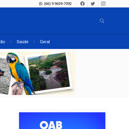
(66) 9 9639-7092
ção
Saúde
Geral