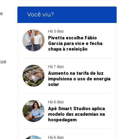
de
Você viu?
Há 3 dias
Pivetta escolhe Fábio
Garcia para vice e fecha
chapa à reeleição
que
Há 7 dias
Aumento na tarifa de luz
impulsiona o uso de energia
solar
Há 6 dias
Apê Smart Studios aplica
modelo das academias na
hospedagem
Há 6 dias