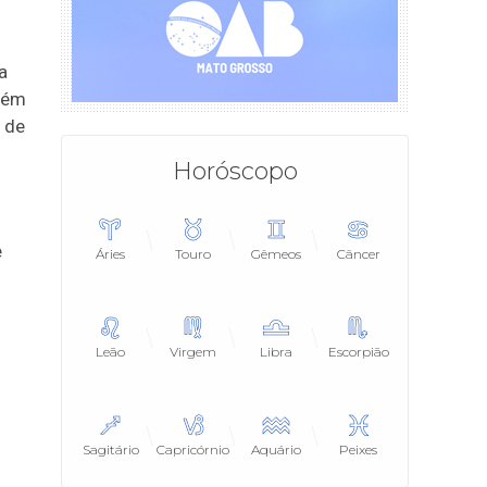
a
além
 de
Horóscopo
e
Áries
Touro
Gêmeos
Câncer
Leão
Virgem
Libra
Escorpião
Sagitário
Capricórnio
Aquário
Peixes