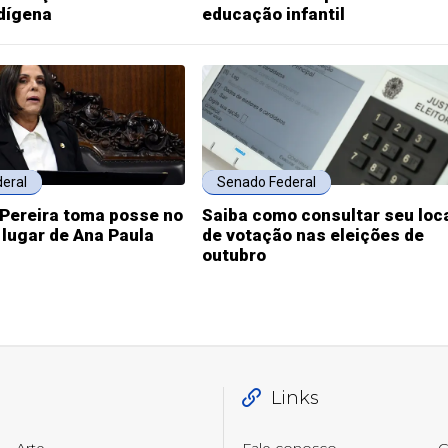
dígena
educação infantil
eral
Senado Federal
 Pereira toma posse no
Saiba como consultar seu loc
lugar de Ana Paula
de votação nas eleições de
outubro
Links