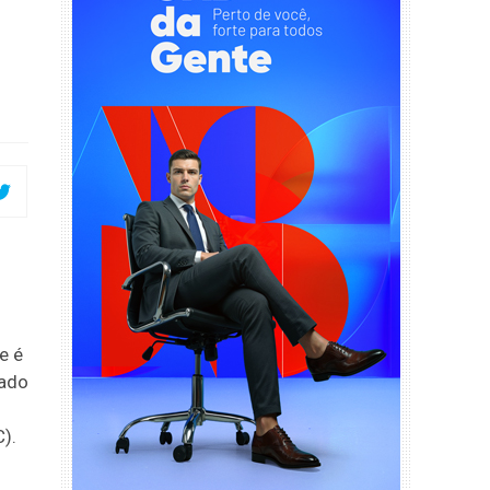
e é
vado
).