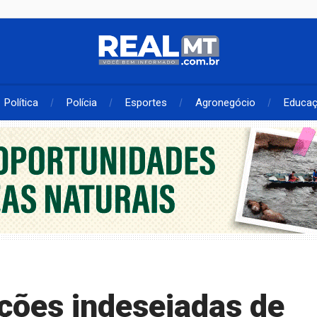
Política
Polícia
Esportes
Agronegócio
Educa
ações indesejadas de