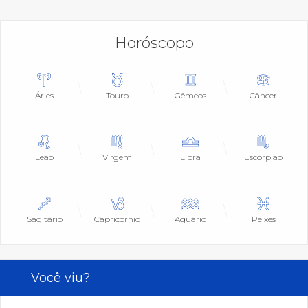
Horóscopo
Áries
Touro
Gêmeos
Câncer
Leão
Virgem
Libra
Escorpião
Sagitário
Capricórnio
Aquário
Peixes
Você viu?