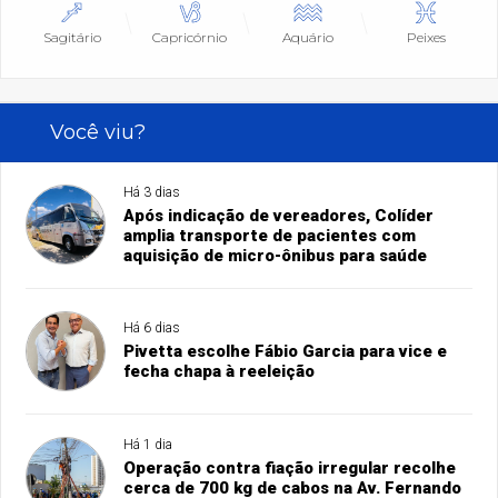
Sagitário
Capricórnio
Aquário
Peixes
Você viu?
Há 3 dias
Após indicação de vereadores, Colíder
amplia transporte de pacientes com
aquisição de micro-ônibus para saúde
Há 6 dias
Pivetta escolhe Fábio Garcia para vice e
fecha chapa à reeleição
Há 1 dia
Operação contra fiação irregular recolhe
cerca de 700 kg de cabos na Av. Fernando