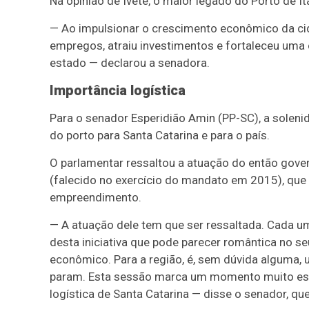
Na opinião de Ivete, o maior legado do Porto de I
— Ao impulsionar o crescimento econômico da cida
empregos, atraiu investimentos e fortaleceu uma 
estado — declarou a senadora.
Importância logística
Para o senador Esperidião Amin (PP-SC), a solen
do porto para Santa Catarina e para o país.
O parlamentar ressaltou a atuação do então gover
(falecido no exercício do mandato em 2015), que 
empreendimento.
— A atuação dele tem que ser ressaltada. Cada u
desta iniciativa que pode parecer romântica no seu
econômico. Para a região, é, sem dúvida alguma,
param. Esta sessão marca um momento muito especia
logística de Santa Catarina — disse o senador, q