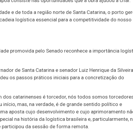
tapoá consiste nas oportunidades que a obra ajudou a criar.
de e de toda a região norte de Santa Catarina, o porto ge
cadeia logística essencial para a competitividade do nosso
idade promovida pelo Senado reconhece a importância logíst
nador de Santa Catarina e senador Luiz Henrique da Silveir
deu os passos práticos iniciais para a concretização do
m dos catarinenses é torcedor, nós todos somos torcedore
 início, mas, na verdade, é de grande sentido político e
 uma aposta cujo desenvolvimento e cujo aprimoramento nã
l na história da logística brasileira e, particularmente, 
ue participou da sessão de forma remota.