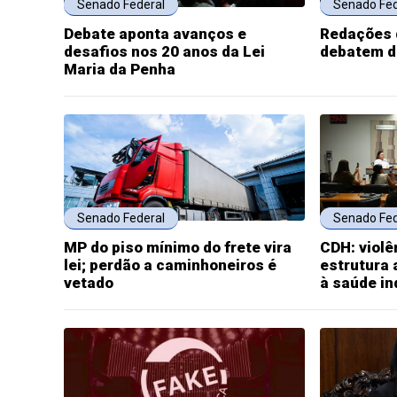
Senado Federal
Senado Fed
Debate aponta avanços e
Redações 
desafios nos 20 anos da Lei
debatem d
Maria da Penha
Senado Federal
Senado Fed
MP do piso mínimo do frete vira
CDH: violê
lei; perdão a caminhoneiros é
estrutura
vetado
à saúde in