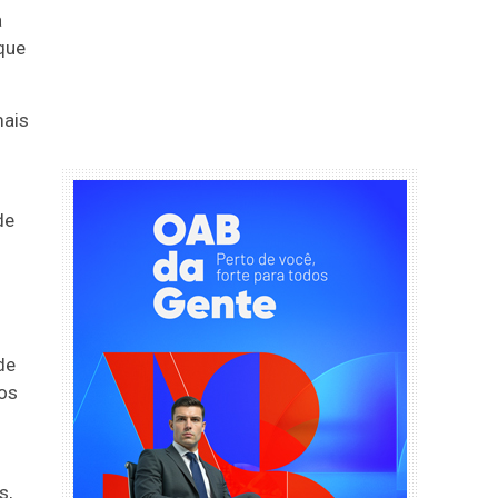
a
 que
mais
de
de
ros
s,