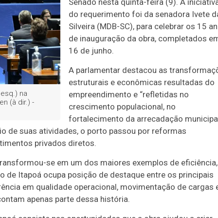
Senado nesta quinta-feira (9). A iniciativ
do requerimento foi da senadora Ivete d
Silveira (MDB-SC), para celebrar os 15 a
de inauguração da obra, completados e
16 de junho.
A parlamentar destacou as transformaç
estruturais e econômicas resultadas do
 esq.) na
empreendimento e “refletidas no
 (à dir.) -
crescimento populacional, no
fortalecimento da arrecadação municipa
cio de suas atividades, o porto passou por reformas
timentos privados diretos.
ransformou-se em um dos maiores exemplos de eficiência,
to de Itapoá ocupa posição de destaque entre os principais
erência em qualidade operacional, movimentação de cargas 
ontam apenas parte dessa história.