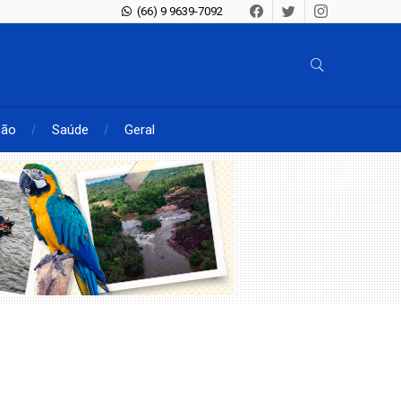
(66) 9 9639-7092
ção
Saúde
Geral