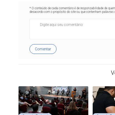
* O conteúdo de cada comentário é de responsabilidade de quem 
desacordo com o propósito do site ou que contenham palavras 
Comentar
V