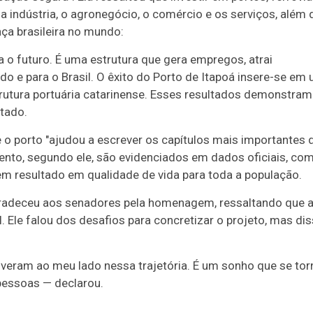
 a indústria, o agronegócio, o comércio e os serviços, além 
nça brasileira no mundo:
o futuro. É uma estrutura que gera empregos, atrai
o e para o Brasil. O êxito do Porto de Itapoá insere-se em
trutura portuária catarinense. Esses resultados demonstram
stado.
e o porto "ajudou a escrever os capítulos mais importantes 
ento, segundo ele, são evidenciados em dados oficiais, co
em resultado em qualidade de vida para toda a população.
 agradeceu aos senadores pela homenagem, ressaltando que 
l. Ele falou dos desafios para concretizar o projeto, mas di
eram ao meu lado nessa trajetória. É um sonho que se tor
 pessoas — declarou.