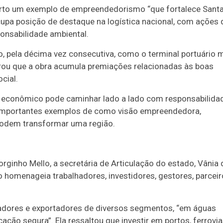
orto um exemplo de empreendedorismo “que fortalece Sant
 ocupa posição de destaque na logística nacional, com ações
nsabilidade ambiental.
o, pela décima vez consecutiva, como o terminal portuário 
brou que a obra acumula premiações relacionadas às boas
cial.
 econômico pode caminhar lado a lado com responsabilida
 importantes exemplos de como visão empreendedora,
 podem transformar uma região.
rginho Mello, a secretária de Articulação do estado, Vânia 
o homenageia trabalhadores, investidores, gestores, parcei
rtadores e exportadores de diversos segmentos, “em águas
ão segura”. Ela ressaltou que investir em portos, ferrovia