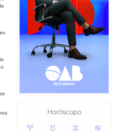
de
 um
da
mo
a
sse
Horóscopo
nou