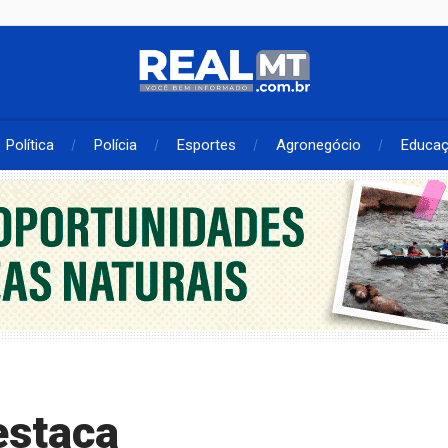
Política
Polícia
Esportes
Agronegócio
Educa
estaca