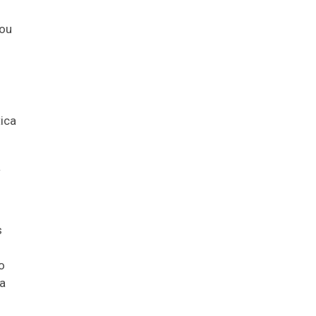
rou
ica
a
s
o
na