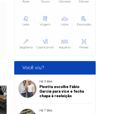
Áries
Touro
Gêmeos
Câncer
Leão
Virgem
Libra
Escorpião
Sagitário
Capricórnio
Aquário
Peixes
Você viu?
Há 3 dias
Pivetta escolhe Fábio
Garcia para vice e fecha
chapa à reeleição
Há 7 dias