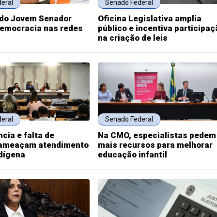
eral
Senado Federal
do Jovem Senador
Oficina Legislativa amplia
emocracia nas redes
público e incentiva participaç
na criação de leis
eral
Senado Federal
ncia e falta de
Na CMO, especialistas pedem
 ameaçam atendimento
mais recursos para melhorar
dígena
educação infantil