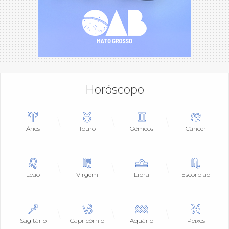
Horóscopo
Áries
Touro
Gêmeos
Câncer
Leão
Virgem
Libra
Escorpião
Sagitário
Capricórnio
Aquário
Peixes