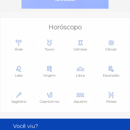
Horóscopo
Áries
Touro
Gêmeos
Câncer
Leão
Virgem
Libra
Escorpião
Sagitário
Capricórnio
Aquário
Peixes
Você viu?