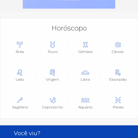
Horóscopo
Áries
Touro
Gêmeos
Câncer
Leão
Virgem
Libra
Escorpião
Sagitário
Capricórnio
Aquário
Peixes
Você viu?