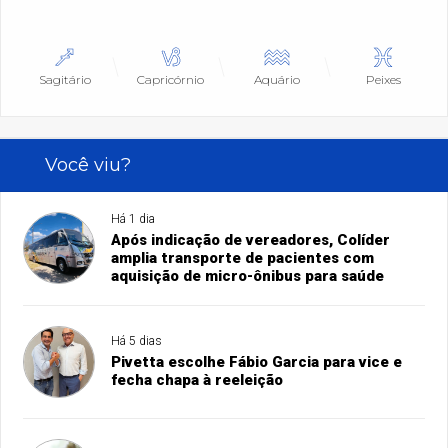
Sagitário
Capricórnio
Aquário
Peixes
Você viu?
Há 1 dia
Após indicação de vereadores, Colíder
amplia transporte de pacientes com
aquisição de micro-ônibus para saúde
Há 5 dias
Pivetta escolhe Fábio Garcia para vice e
fecha chapa à reeleição