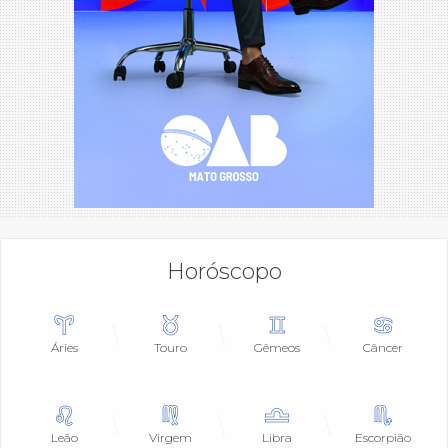
Horóscopo
Áries
Touro
Gêmeos
Câncer
Leão
Virgem
Libra
Escorpião