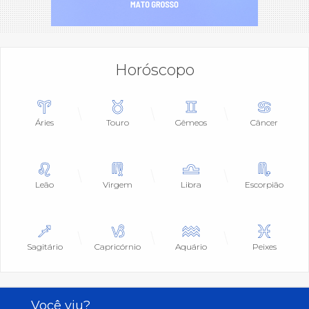
Horóscopo
Áries
Touro
Gêmeos
Câncer
Leão
Virgem
Libra
Escorpião
Sagitário
Capricórnio
Aquário
Peixes
Você viu?