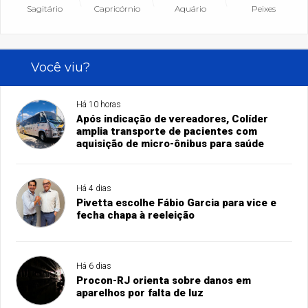
Sagitário
Capricórnio
Aquário
Peixes
Você viu?
Há 10 horas
Após indicação de vereadores, Colíder
amplia transporte de pacientes com
aquisição de micro-ônibus para saúde
Há 4 dias
Pivetta escolhe Fábio Garcia para vice e
fecha chapa à reeleição
Há 6 dias
Procon-RJ orienta sobre danos em
aparelhos por falta de luz