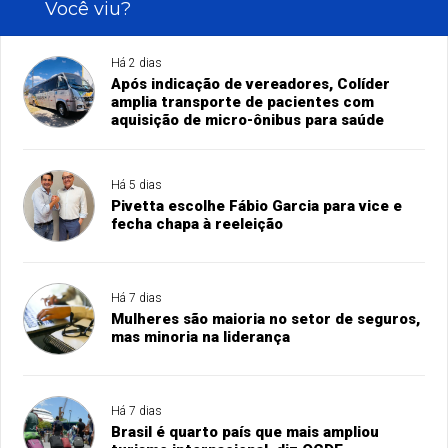
Você viu?
Há 2 dias
Após indicação de vereadores, Colíder
amplia transporte de pacientes com
aquisição de micro-ônibus para saúde
Há 5 dias
Pivetta escolhe Fábio Garcia para vice e
fecha chapa à reeleição
Há 7 dias
Mulheres são maioria no setor de seguros,
mas minoria na liderança
Há 7 dias
Brasil é quarto país que mais ampliou