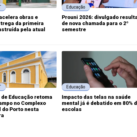
T
Educação
acelera obras e
Prouni 2026: divulgado result
trega da primeira
de nova chamada para o 2º
struída pela atual
semestre
T
Educação
a de Educação retoma
Impacto das telas na saúde
campo no Complexo
mental já é debatido em 80% 
l do Porto nesta
escolas
ra