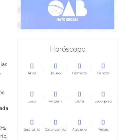
Horóscopo
gias
,
Áries
Touro
Gêmeos
Câncer
os
Leão
Virgem
Libra
Escorpião
cada
,2%
Sagitário
Capricórnio
Aquário
Peixes
rio,