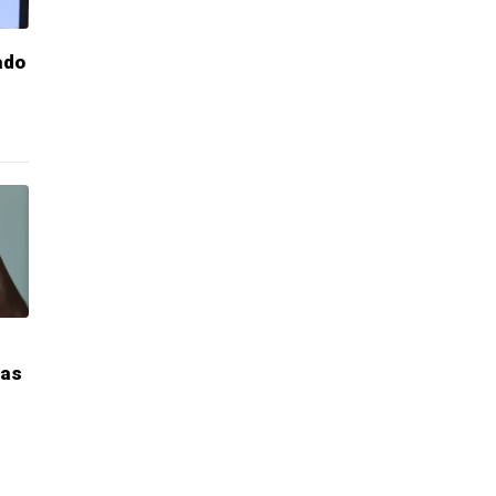
ado
das