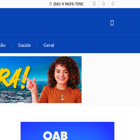
(66) 9 9639-7092
ção
Saúde
Geral