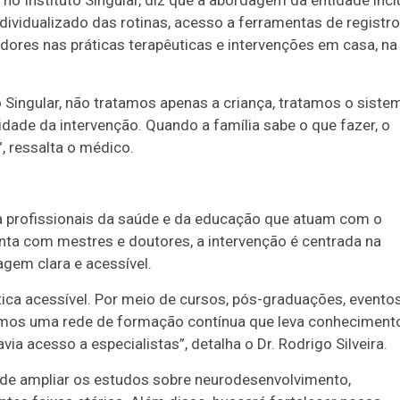
 no Instituto Singular, diz que a abordagem da entidade inclu
vidualizado das rotinas, acesso a ferramentas de registro
adores nas práticas terapêuticas e intervenções em casa, na
No Singular, não tratamos apenas a criança, tratamos o siste
sidade da intervenção. Quando a família sabe o que fazer, o
, ressalta o médico.
 a profissionais da saúde e da educação que atuam com o
ta com mestres e doutores, a intervenção é centrada na
gem clara e acessível.
ca acessível. Por meio de cursos, pós-graduações, eventos
ruímos uma rede de formação contínua que leva conheciment
a acesso a especialistas”, detalha o Dr. Rodrigo Silveira.
ende ampliar os estudos sobre neurodesenvolvimento,