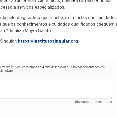
tes faixas etárias. Além disso, buscará fortalecer nossa
 acesso a serviços especializados.
ida pelo diagnóstico que recebe, e sim pelas oportunidades
os que os conhecimentos e cuidados qualificados cheguem 
m”, finaliza Mayra Gaiato.
 Singular:
https://institutosingular.org
realizá-lo. Nos reservamos ao direito de reprovar ou eliminar comentários em
ofensivas.
500
caracteres restantes.