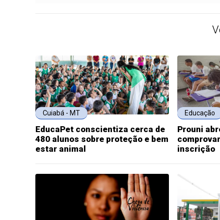
V
Cuiabá - MT
Educação
EducaPet conscientiza cerca de
Prouni abr
480 alunos sobre proteção e bem
comprovar
estar animal
inscrição