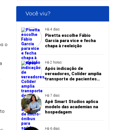
Você viu?
Há 4 dias
Pivetta escolhe Fábio
Garcia para vice e fecha
os o
chapa à reeleição
Há 2 horas
a
Após indicação de
vereadores, Colíder amplia
.
transporte de pacientes
com aquisição de micro-
ônibus para saúde
Há 7 dias
Apê Smart Studios aplica
modelo das academias na
to
hospedagem
Há 6 dias