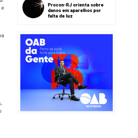
i:
Procon-RJ orienta sobre
 e
danos em aparelhos por
falta de luz
ma
,
o