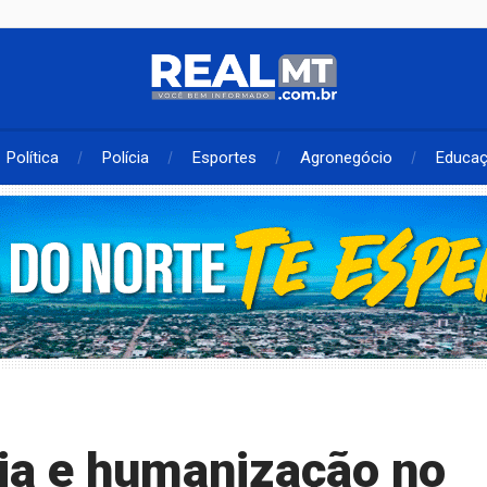
Política
Polícia
Esportes
Agronegócio
Educa
cia e humanização no