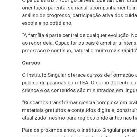
O psiquiatra Dr. Rodrigo Silveira, que também atua
orientação parental semanal, acompanhamento indi
análise de progresso, participação ativa dos cuid
escola e no cotidiano.
“A família é parte central de qualquer evolução. 
ao redor dela. Capacitar os pais é ampliar a inten
progresso é contínuo, natural e muito mais rápido”
Cursos
O Instituto Singular oferece cursos de formação
público de pessoas com TEA. O corpo docente con
criança e os conteúdos são ministrados em lingua
“Buscamos transformar ciência complexa em práti
materiais gratuitos e conteúdos digitais, const
atualizado mesmo para regiões onde antes não havi
Para os próximos anos, o Instituto Singular pret