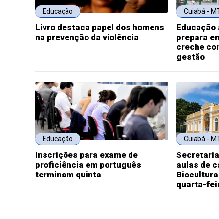
Educação
Cuiabá - M
Livro destaca papel dos homens
Educação 
na prevenção da violência
prepara en
creche con
gestão
Educação
Cuiabá - M
Inscrições para exame de
Secretari
proficiência em português
aulas de 
terminam quinta
Biocultura
quarta-fei