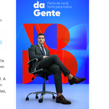
ão
sta
com
. A
em
das,