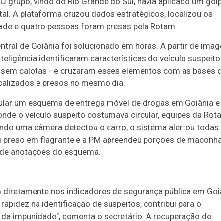
. O grupo, vindo do Rio Grande do Sul, havia aplicado um gol
tal. A plataforma cruzou dados estratégicos, localizou os
ade e quatro pessoas foram presas pela Rotam.
ntral de Goiânia foi solucionado em horas. A partir de ima
ligência identificaram características do veículo suspeito
das sem calotas - e cruzaram esses elementos com as bases 
calizados e presos no mesmo dia.
icular um esquema de entrega móvel de drogas em Goiânia e
onde o veículo suspeito costumava circular, equipes da Rot
ndo uma câmera detectou o carro, o sistema alertou todas
oi preso em flagrante e a PM apreendeu porções de maconha
s de anotações do esquema.
 diretamente nos indicadores de segurança pública em Goi
 rapidez na identificação de suspeitos, contribui para o
 da impunidade", comenta o secretário. A recuperação de