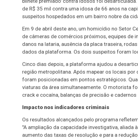
bilhete premiado' contra idosos foi desarticulada
de R$ 35 mil contra uma idosa de 66 anos na capi
suspeitos hospedados em um bairro nobre da cid
Em 9 de abril deste ano, um homicídio no Setor Ce
de câmeras de comércios próximos, equipes de inte
danos na lataria, ausência da placa traseira, ro
dados da plataforma. Os dois suspeitos foram lo
Cinco dias depois, a plataforma ajudou a desart
região metropolitana. Após mapear os locais por 
foram posicionadas em pontos estratégicos. Qua
viaturas da área simultaneamente. O motorista f
crack e cocaína, balanças de precisão e caderno
Impacto nos indicadores criminais
Os resultados alcançados pelo programa refletem
"A ampliação da capacidade investigativa, aliada à
aumento das taxas de resolução e para a redução