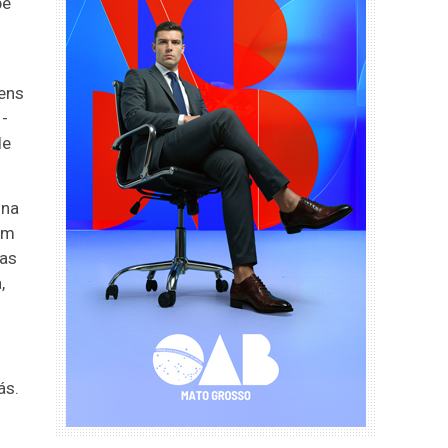
pe
gens
 -
de
 na
am
 as
,
ás.