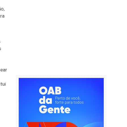
ão,
tra
s
s
rear
tui