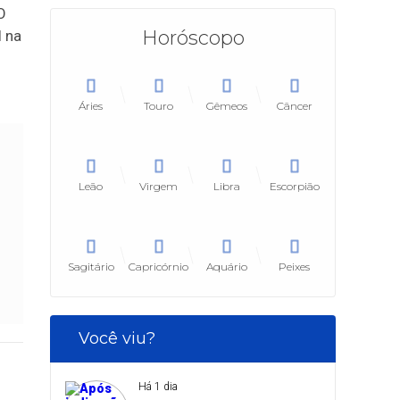
O
Horóscopo
l na
Áries
Touro
Gêmeos
Câncer
Leão
Virgem
Libra
Escorpião
Sagitário
Capricórnio
Aquário
Peixes
Você viu?
Há 1 dia