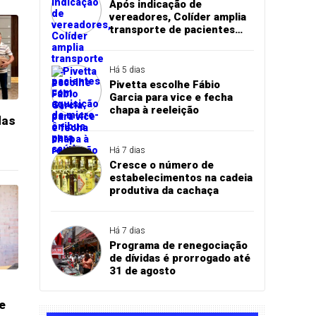
Após indicação de
vereadores, Colíder amplia
transporte de pacientes
com aquisição de micro-
ônibus para saúde
Há 5 dias
Pivetta escolhe Fábio
Garcia para vice e fecha
chapa à reeleição
das
Há 7 dias
Cresce o número de
estabelecimentos na cadeia
produtiva da cachaça
Há 7 dias
Programa de renegociação
de dívidas é prorrogado até
31 de agosto
de