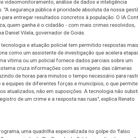
e videomonitoramento, análise de dados e inteligência
ais. "A segurança pública é prioridade absoluta da nossa gest
ho para entregar resultados concretos à população. O IA Con
a, quem ganha é o cidadão - com mais crimes resolvidos,
 Daniel Vilela, governador de Goiás.
 tecnologia e atuação policial tem permitido respostas mai
ciona como um assistente de investigação que acelera etapa
a vítima ou um policial fornece dados parciais sobre um
 o sistema cruza informações com as imagens das câmeras
uzindo de horas para minutos o tempo necessário para rast
a equipes de diferentes forças e municípios, o que permite
s atualizados, não em suposições. A tecnologia não substi
 registro de um crime e a resposta nas ruas", explica Renato
rograma, uma quadrilha especializada no golpe do 'falso