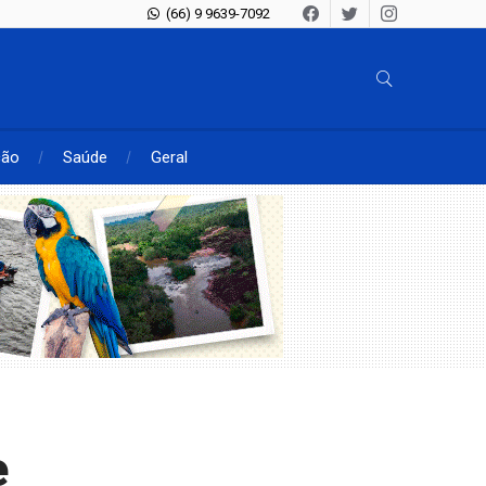
(66) 9 9639-7092
ção
Saúde
Geral
e