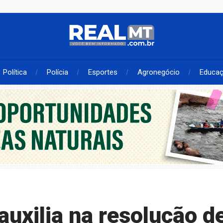
Política
Polícia
Esportes
Agronegócio
Educa
auxilia na resolução d