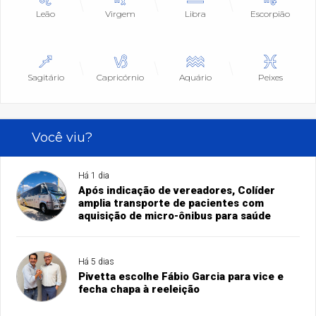
Leão
Virgem
Libra
Escorpião
Sagitário
Capricórnio
Aquário
Peixes
Você viu?
Há 1 dia
Após indicação de vereadores, Colíder
amplia transporte de pacientes com
aquisição de micro-ônibus para saúde
Há 5 dias
Pivetta escolhe Fábio Garcia para vice e
fecha chapa à reeleição