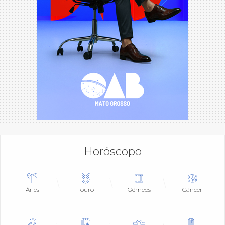
Horóscopo
Áries
Touro
Gêmeos
Câncer